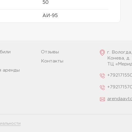
50
АИ-95
били
Отзывы
г. Вологда
Конева, д. 
Контакты
ТЦ «Мерид
я аренды
+79217155
+79217157
arendaavto
иальности