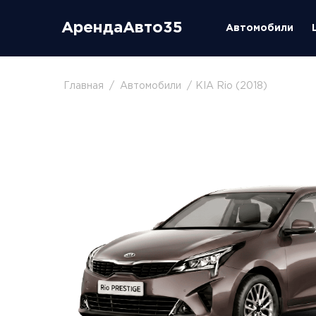
АрендаАвто35
Автомобили
Главная
Автомобили
KIA Rio (2018)