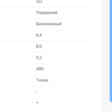
123
Передний
Бензиновый
6,4
8,5
5,2
480
Ткань
-
+