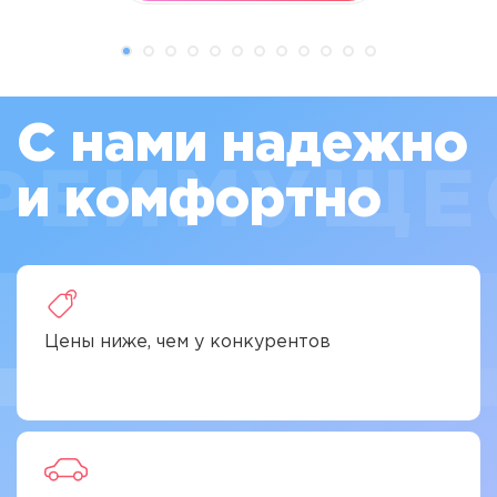
С нами надежно
РЕИМУЩЕ
и комфортно
Цены ниже, чем у конкурентов